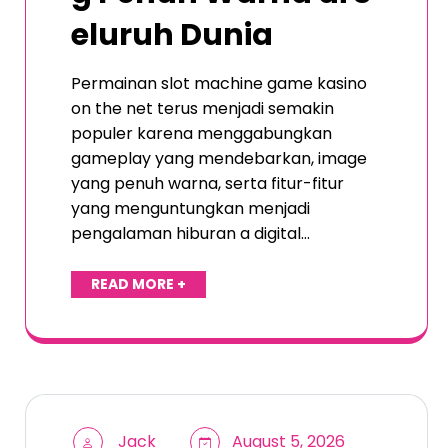
eluruh Dunia
Permainan slot machine game kasino
on the net terus menjadi semakin
populer karena menggabungkan
gameplay yang mendebarkan, image
yang penuh warna, serta fitur-fitur
yang menguntungkan menjadi
pengalaman hiburan a digital…
READ MORE +
Jack
August 5, 2026