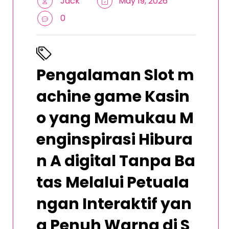
Jack
May 19, 2026
0
Pengalaman Slot m
achine game Kasin
o yang Memukau M
enginspirasi Hibura
n A digital Tanpa Ba
tas Melalui Petuala
ngan Interaktif yan
g Penuh Warna di S