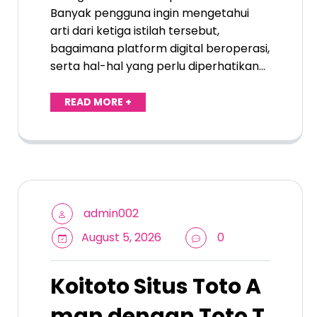
Banyak pengguna ingin mengetahui
arti dari ketiga istilah tersebut,
bagaimana platform digital beroperasi,
serta hal-hal yang perlu diperhatikan…
READ MORE +
admin002
August 5, 2026
0
Koitoto Situs Toto A
man dengan Toto T