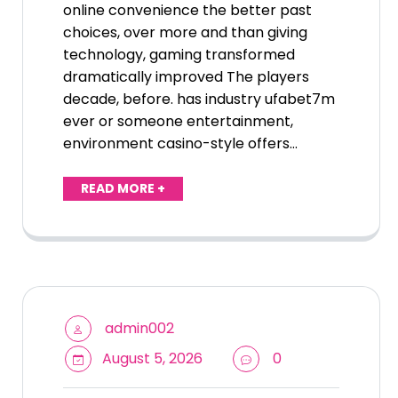
online convenience the better past
choices, over more and than giving
technology, gaming transformed
dramatically improved The players
decade, before. has industry ufabet7m
ever or someone entertainment,
environment casino-style offers…
READ MORE +
admin002
August 5, 2026
0