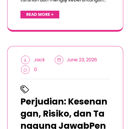
READ MORE +
Jack
June 23, 2026
0
Perjudian: Kesenan
gan, Risiko, dan Ta
nggung JawabPen