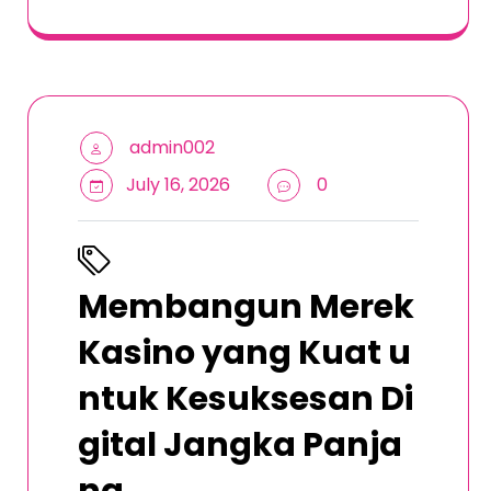
admin002
July 16, 2026
0
Membangun Merek
Kasino yang Kuat u
ntuk Kesuksesan Di
gital Jangka Panja